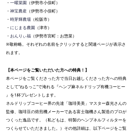
・
一曜菜園
（伊勢市小俣町）
・
神宝農産
（伊勢市小俣町）
・
時芽輝農場
（松阪市）
・
にじまる農園
（津市）
・
おんりぃ福
（伊勢市宮町：お惣菜）
※敬称略。それぞれの名前をクリックすると関連ページが表示さ
れます。
【本ページをご覧いただいた方への特典！】
本ページをご覧くださった方で当日お越しくださった方への特典
として”ねるっこ”で淹れる『ヘンプ麻ネルドリップ有機コーヒー
』を1杯プレゼントします。
ネルドリップコーヒー界の先達「珈琲美美」マスター森光さんの
監修、珈琲豆の焙煎機メーカーである富士珈機さん製造のプロが
つくった逸品です。（私どもは、特製のヘンプネルフィルターを
つくらせていただきました。）その他詳細は、以下ページをご覧