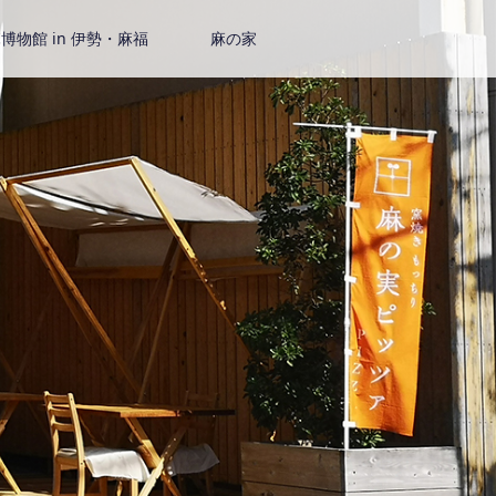
物館 in 伊勢・麻福
麻の家