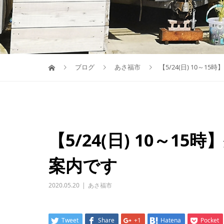
ブログ
あさ福市
【5/24(日) 10～
【5/24(日) 10～
案内です
2020.05.20
あさ福市
Tweet
Share
+1
Hatena
Pocket