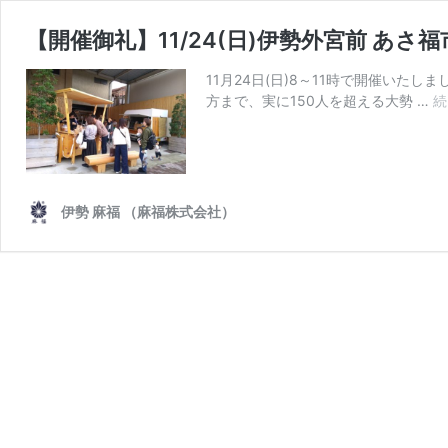
【開催御礼】11/24(日)伊勢外宮前 あ
11月24日(日)8～11時で開催いた
方まで、実に150人を超える大勢 …
続
伊勢 麻福 （麻福株式会社）